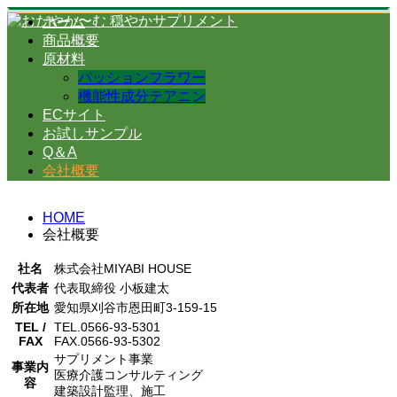
ホーム
商品概要
原材料
パッションフラワー
機能性成分テアニン
ECサイト
お試しサンプル
Q＆A
会社概要
HOME
会社概要
社名
株式会社MIYABI HOUSE
代表者
代表取締役 小板建太
所在地
愛知県刈谷市恩田町3-159-15
TEL /
TEL.0566-93-5301
FAX
FAX.0566-93-5302
サプリメント事業
事業内
医療介護コンサルティング
容
建築設計監理、施工