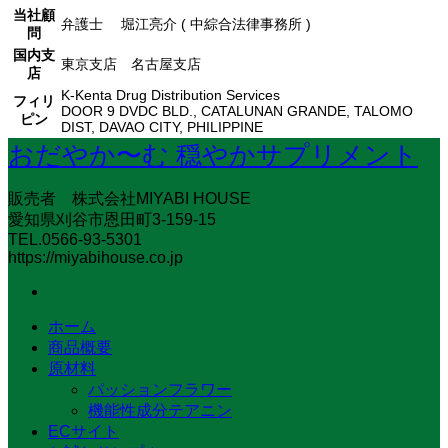
当社顧
弁護士 堀江亮介 ( 中綜合法律事務所 )
問
国内支
東京支店 名古屋支店
店
K-Kenta Drug Distribution Services
フィリ
DOOR 9 DVDC BLD., CATALUNAN GRANDE, TALOMO
ピン
DIST, DAVAO CITY, PHILIPPINE
おだやか〜む 穏やかサプリメント
販売者 株式会社MIYABI HOUSE
愛知県刈谷市恩田町3-159-15
TEL.0566-93-5301
https://miyabihouse.co.jp
ホーム
商品概要
原材料
パッションフラワー
機能性成分テアニン
ECサイト