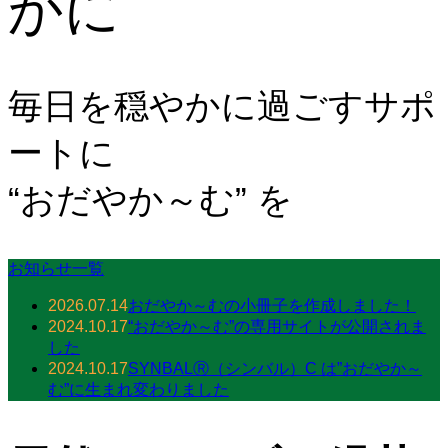
かに
毎日を穏やかに過ごすサポ
ートに
“おだやか～む” を
お知らせ一覧
2026.07.14
おだやか～むの小冊子を作成しました！
2024.10.17
“おだやか～む”の専用サイトが公開されま
した
2024.10.17
SYNBALⓇ（シンバル）C は”おだやか～
む”に生まれ変わりました