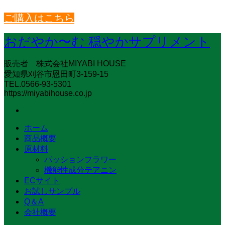
ご購入はこちら
おだやか〜む 穏やかサプリメント
販売者 株式会社MIYABI HOUSE
愛知県刈谷市恩田町3-159-15
TEL.0566-93-5301
https://miyabihouse.co.jp
ホーム
商品概要
原材料
パッションフラワー
機能性成分テアニン
ECサイト
お試しサンプル
Q＆A
会社概要