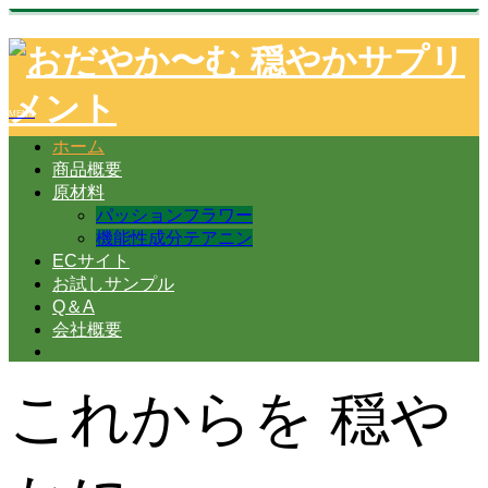
ホーム
商品概要
原材料
パッションフラワー
機能性成分テアニン
ECサイト
お試しサンプル
Q＆A
会社概要
これからを 穏や