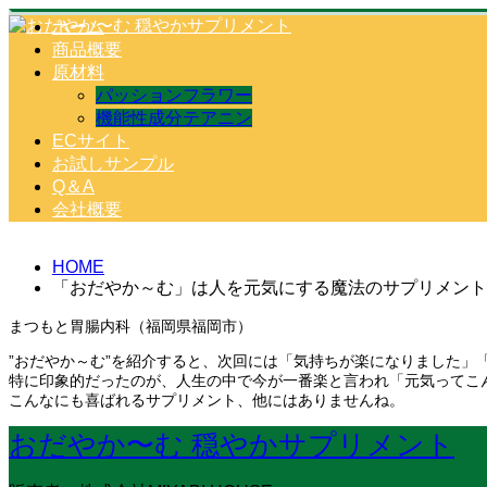
ホーム
商品概要
原材料
パッションフラワー
機能性成分テアニン
ECサイト
お試しサンプル
Q＆A
会社概要
HOME
「おだやか～む」は人を元気にする魔法のサプリメント
まつもと胃腸内科（福岡県福岡市）
”おだやか～む”を紹介すると、次回には「気持ちが楽になりました」
特に印象的だったのが、人生の中で今が一番楽と言われ「元気ってこ
こんなにも喜ばれるサプリメント、他にはありませんね。
おだやか〜む 穏やかサプリメント