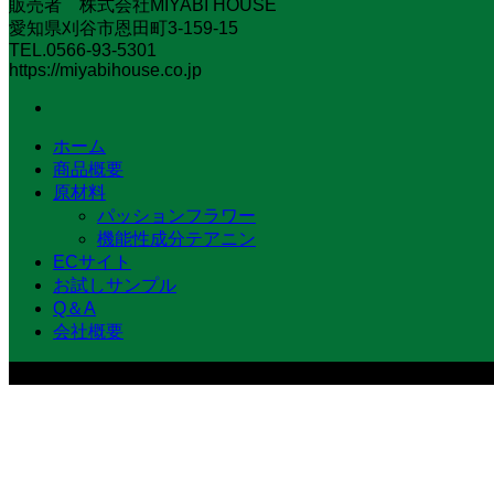
販売者 株式会社MIYABI HOUSE
愛知県刈谷市恩田町3-159-15
TEL.0566-93-5301
https://miyabihouse.co.jp
ホーム
商品概要
原材料
パッションフラワー
機能性成分テアニン
ECサイト
お試しサンプル
Q＆A
会社概要
販売者 株式会社MIYABI HOUSE 愛知県刈谷市恩田町3-159-15 TEL.056